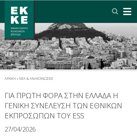
Σημείωση:
Αυτός
ο
ιστότοπος
περιλαμβάνει
ΑΡΧΙΚΗ
ένα
σύστημα
ΤΟ ΕΚΚΕ
προσβασιμότητας.
ΕΡΕΥΝΑ
ΥΠΗΡΕΣΙΕΣ
ΑΡΧΙΚΗ
»
ΝΕΑ & ΑΝΑΚΟΙΝΩΣΕΙΣ
ΝΕΑ & ΑΝΑΚΟΙΝΩΣΕΙΣ
ΓΙΑ ΠΡΩΤΗ ΦΟΡΑ ΣΤΗΝ ΕΛΛΑΔΑ Η
ΓΕΝΙΚΗ ΣΥΝΕΛΕΥΣΗ ΤΩΝ ΕΘΝΙΚΩΝ
ΠΟΛΙΤΙΚΗ ΠΡΟΣΤΑΣΙΑΣ ΔΕΔΟΜΕΝΩΝ
ΕΚΠΡΟΣΩΠΩΝ ΤΟΥ ESS
27/04/2026
ΕΠΙΚΟΙΝΩΝΙΑ
ΣΥΝΔΕΣΜΟΙ
ENGLISH