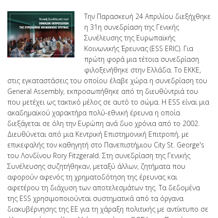
Την Παρασκευή 24 Απριλίου διεξήχθηκε
η 31η συνεδρίαση της Γενικής
Συνέλευσης της Ευρωπαϊκής
Κοινωνικής Έρευνας (ESS ERIC). Για
πρώτη φορά μια τέτοια συνεδρίαση
φιλοξενήθηκε στην Ελλάδα. Το ΕΚΚΕ,
στις εγκαταστάσεις του οποίου έλαβε χώρα η συνεδρίαση του
General Assembly, εκπροσωπήθηκε από τη διευθύντριά του
που μετέχει ως τακτικό μέλος σε αυτό το σώμα. Η ESS είναι μια
ακαδημαϊκού χαρακτήρα πολύ-εθνική έρευνα η οποία
διεξάγεται σε όλη την Ευρώπη ανά δυο χρόνια από το 2002.
Διευθύνεται από μια Κεντρική Επιστημονική Επιτροπή, με
επικεφαλής τον καθηγητή στο Πανεπιστήμιου City St. George's
του Λονδίνου Rory Fitzgerald. Στη συνεδρίαση της Γενικής
Συνέλευσης συζητήθηκαν, μεταξύ άλλων, ζητήματα που
αφορούν αφενός τη χρηματοδότηση της έρευνας και
αφετέρου τη διάχυση των αποτελεσμάτων της. Τα δεδομένα
της ESS χρησιμοποιούνται συστηματικά από τα όργανα
διακυβέρνησης της ΕΕ για τη χάραξη πολιτικής με αντίκτυπο σε