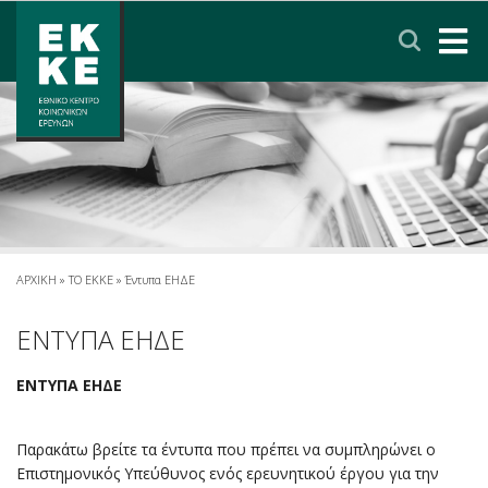
Σημείωση:
Αυτός
ο
ιστότοπος
περιλαμβάνει
ΑΡΧΙΚΗ
ένα
σύστημα
ΤΟ ΕΚΚΕ
προσβασιμότητας.
ΕΡΕΥΝΑ
ΥΠΗΡΕΣΙΕΣ
ΑΡΧΙΚΗ
»
ΤΟ ΕΚΚΕ
»
Έντυπα ΕΗΔΕ
ΝΕΑ & ΑΝΑΚΟΙΝΩΣΕΙΣ
ΕΝΤΥΠΑ ΕΗΔΕ
ΕΝΤΥΠΑ ΕΗΔΕ
ΠΟΛΙΤΙΚΗ ΠΡΟΣΤΑΣΙΑΣ ΔΕΔΟΜΕΝΩΝ
Παρακάτω βρείτε τα έντυπα που πρέπει να συμπληρώνει ο
ΕΠΙΚΟΙΝΩΝΙΑ
ΣΥΝΔΕΣΜΟΙ
ENGLISH
Επιστημονικός Υπεύθυνος ενός ερευνητικού έργου για την