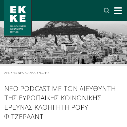
Σημείωση:
Αυτός
ο
ιστότοπος
περιλαμβάνει
ΑΡΧΙΚΗ
ένα
σύστημα
ΤΟ ΕΚΚΕ
προσβασιμότητας.
ΕΡΕΥΝΑ
ΥΠΗΡΕΣΙΕΣ
ΑΡΧΙΚΗ
»
ΝΕΑ & ΑΝΑΚΟΙΝΩΣΕΙΣ
ΝΕΑ & ΑΝΑΚΟΙΝΩΣΕΙΣ
ΝΕΟ PODCAST ΜΕ ΤΟΝ ΔΙΕΥΘΥΝΤΗ
ΤΗΣ ΕΥΡΩΠΑΙΚΗΣ ΚΟΙΝΩΝΙΚΗΣ
ΠΟΛΙΤΙΚΗ ΠΡΟΣΤΑΣΙΑΣ ΔΕΔΟΜΕΝΩΝ
ΕΡΕΥΝΑΣ ΚΑΘΗΓΗΤΗ ΡΟΡΥ
ΦΙΤΖΕΡΑΛΝΤ
ΕΠΙΚΟΙΝΩΝΙΑ
ΣΥΝΔΕΣΜΟΙ
ENGLISH