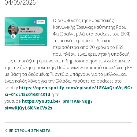
04/05/2026
Ο διευθυντής της Ευρωπαϊκής
Κοινωνικής Έρευνας καθηγητής Ρόρυ
Φιτζέραλντ μιλά στα podcast του ΕΚΚΕ.
Τι ερευνά περιοδικά εδώ και
περισσότερα από 20 χρόνια το ESS
που, πλέον, είναι ερευνητική υποδομή;
Πώς επηρεάζει η έρευνα και η δημοσιοποίηση των δεδομένων
της την άσκηση πολιτικής; Πού συγκλίνει και πού αποκλίνει η ΕΕ
με βάση τα δεδομένα; Τι σχέδια υπάρχουν για το μέλλον...και
ένας καλός λόγος για την Ελλάδα! Ακούστε το podcast στο
spotify
https://open.spotify.com/episode/1GY4oQraVcji9Om
si=01cc15c0163f431d
ή το
youtube
https://youtu.be/_pmr1A8FNqg?
si=wRJQyL6l0NeCVx2s
ΕΠΙΣΤΡΟΦΗ ΣΤΗ ΛΙΣΤΑ