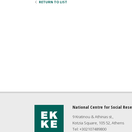
RETURN TO LIST
National Centre for Social Res
9 Kratinou & Athinas st.,
Kotzia Square, 105 52, Athens
Tel: +302107489800