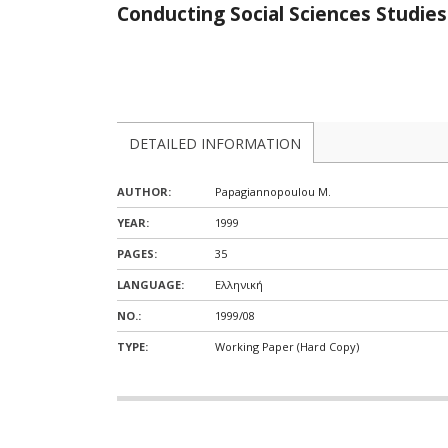
όρασης
Conducting Social Sciences Studies
που
χρησιμοποιούν
πρόγραμμα
ανάγνωσης
οθόνης
Πατήστε
DETAILED INFORMATION
Control-
F10
AUTHOR:
Papagiannopoulou M.
για
να
YEAR:
1999
ανοίξετε
PAGES:
35
ένα
LANGUAGE:
Ελληνική
μενού
προσβασιμότητας.
ΝΟ.:
1999/08
TYPE:
Working Paper (Hard Copy)