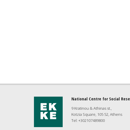
National Centre for Social Res
9 Kratinou & Athinas st.,
Kotzia Square, 105 52, Athens
Tel: +302107489800