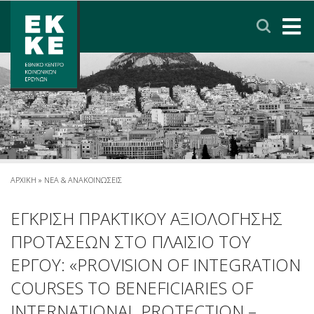
Σημείωση:
Αυτός
ο
ιστότοπος
περιλαμβάνει
ΑΡΧΙΚΗ
ένα
σύστημα
ΤΟ ΕΚΚΕ
προσβασιμότητας.
ΕΡΕΥΝΑ
ΥΠΗΡΕΣΙΕΣ
ΑΡΧΙΚΗ
»
ΝΕΑ & ΑΝΑΚΟΙΝΩΣΕΙΣ
ΝΕΑ & ΑΝΑΚΟΙΝΩΣΕΙΣ
ΕΓΚΡΙΣΗ ΠΡΑΚΤΙΚΟΥ ΑΞΙΟΛΟΓΗΣΗΣ
ΠΡΟΤΑΣΕΩΝ ΣΤΟ ΠΛΑΙΣΙΟ ΤΟΥ
ΠΟΛΙΤΙΚΗ ΠΡΟΣΤΑΣΙΑΣ ΔΕΔΟΜΕΝΩΝ
ΕΡΓΟΥ: «PROVISION OF INTEGRATION
COURSES TO BENEFICIARIES OF
ΕΠΙΚΟΙΝΩΝΙΑ
ΣΥΝΔΕΣΜΟΙ
ENGLISH
INTERNATIONAL PROTECTION –