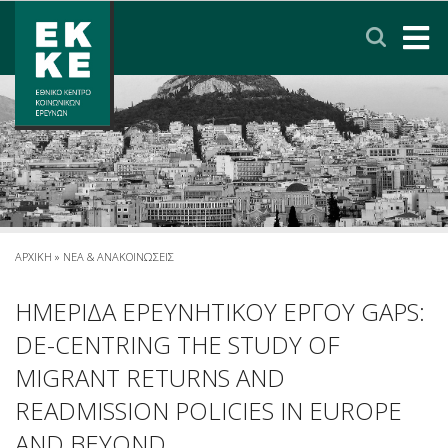
Σημείωση:
Αυτός
ο
ιστότοπος
περιλαμβάνει
ΑΡΧΙΚΗ
ένα
σύστημα
ΤΟ ΕΚΚΕ
προσβασιμότητας.
ΕΡΕΥΝΑ
ΥΠΗΡΕΣΙΕΣ
ΑΡΧΙΚΗ
»
ΝΕΑ & ΑΝΑΚΟΙΝΩΣΕΙΣ
ΝΕΑ & ΑΝΑΚΟΙΝΩΣΕΙΣ
ΗΜΕΡΙΔΑ ΕΡΕΥΝΗΤΙΚΟΥ ΕΡΓΟΥ GAPS:
DE-CENTRING THE STUDY OF
ΠΟΛΙΤΙΚΗ ΠΡΟΣΤΑΣΙΑΣ ΔΕΔΟΜΕΝΩΝ
MIGRANT RETURNS AND
READMISSION POLICIES IN EUROPE
ΕΠΙΚΟΙΝΩΝΙΑ
ΣΥΝΔΕΣΜΟΙ
ENGLISH
AND BEYOND