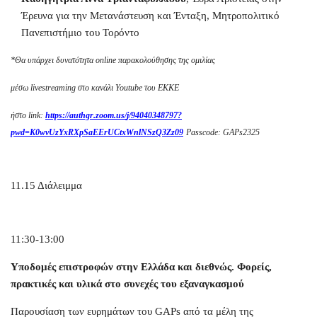
Έρευνα για την Μετανάστευση και Ένταξη, Μητροπολιτικό
Πανεπιστήμιο του Τορόντο
*Θα υπάρχει δυνατότητα
online
παρακολούθησης της ομιλίας
μέσω
livestreaming
στο κανάλι
Youtube
του ΕΚΚΕ
ήστο
link
:
https
://
authgr
.
zoom
.
us
/
j
/94040348797?
pwd
=
K
0
wvUzYxRXpSaEErUCtxWnlNSzQ
3
Zz
09
Passcode
:
GAPs
2325
11.15 Διάλειμμα
11:30-13:00
Υποδομές επιστροφών στην Ελλάδα και διεθνώς. Φορείς,
πρακτικές και υλικά στο συνεχές του εξαναγκασμού
Παρουσίαση των ευρημάτων του GAPs από τα μέλη της