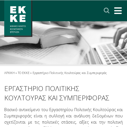
Σημείωση:
Αυτός
ο
ιστότοπος
περιλαμβάνει
ΑΡΧΙΚΗ
ένα
σύστημα
ΤΟ ΕΚΚΕ
προσβασιμότητας.
ΕΡΕΥΝΑ
ΥΠΗΡΕΣΙΕΣ
ΑΡΧΙΚΗ
»
ΤΟ ΕΚΚΕ
»
Εργαστήριο Πολιτικής Κουλτούρας και Συμπεριφοράς
ΝΕΑ & ΑΝΑΚΟΙΝΩΣΕΙΣ
ΕΡΓΑΣΤΗΡΙΟ ΠΟΛΙΤΙΚΗΣ
ΚΟΥΛΤΟΥΡΑΣ ΚΑΙ ΣΥΜΠΕΡΙΦΟΡΑΣ
ΠΟΛΙΤΙΚΗ ΠΡΟΣΤΑΣΙΑΣ ΔΕΔΟΜΕΝΩΝ
Βασικό αντικείμενο του Εργαστηρίου Πολιτικής Κουλτούρας και
Συμπεριφοράς είναι η συλλογή και ανάλυση δεδομένων που
ΕΠΙΚΟΙΝΩΝΙΑ
ΣΥΝΔΕΣΜΟΙ
ENGLISH
σχετίζονται με τις πολιτικές στάσεις, αξίες και την πολιτική