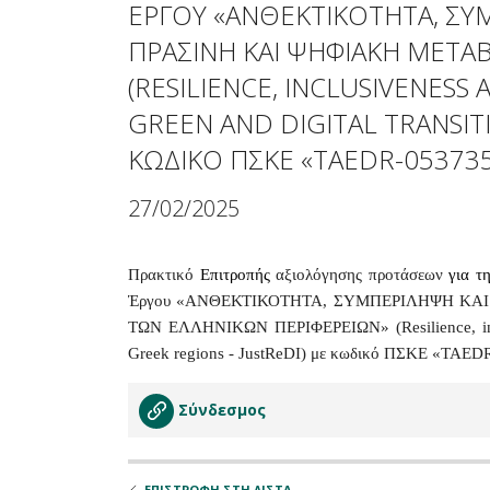
όρασης
ΕΡΓΟΥ «ΑΝΘΕΚΤΙΚΟΤΗΤΑ, ΣΥΜ
που
ΠΡΑΣΙΝΗ ΚΑΙ ΨΗΦΙΑΚΗ ΜΕΤΑ
χρησιμοποιούν
πρόγραμμα
(RESILIENCE, INCLUSIVENES
ανάγνωσης
GREEN AND DIGITAL TRANSITI
οθόνης
Πατήστε
ΚΩΔΙΚΟ ΠΣΚΕ «TAEDR-053735
Control-
F10
27/02/2025
για
να
ανοίξετε
Πρακτικό
Επιτροπής
αξιολόγησης προτάσεων
για 
ένα
Έργου «ΑΝΘΕΚΤΙΚΟΤΗΤΑ, ΣΥΜΠΕΡΙΛΗΨΗ ΚΑ
μενού
ΤΩΝ ΕΛΛΗΝΙΚΩΝ ΠΕΡΙΦΕΡΕΙΩΝ» (Resilience, inclus
προσβασιμότητας.
Greek regions - JustReDI) με κωδικό ΠΣΚΕ «TAED
Σύνδεσμος
ΕΠΙΣΤΡΟΦΗ ΣΤΗ ΛΙΣΤΑ