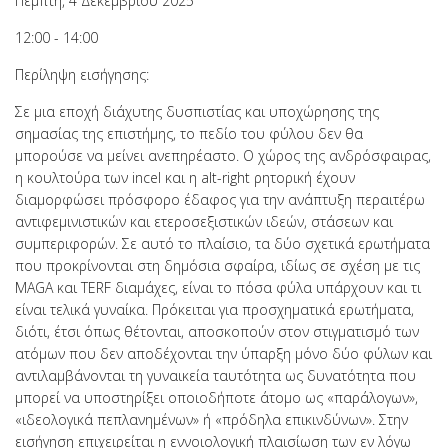
Πέμπτη, 4 Δεκεμβρίου 2025
12:00 - 14:00
Περίληψη εισήγησης:
Σε μια εποχή διάχυτης δυσπιστίας και υποχώρησης της
σημασίας της επιστήμης, το πεδίο του φύλου δεν θα
μπορούσε να μείνει ανεπηρέαστο. Ο χώρος της ανδρόσφαιρας,
η κουλτούρα των incel και η alt-right ρητορική έχουν
διαμορφώσει πρόσφορο έδαφος για την ανάπτυξη περαιτέρω
αντιφεμινιστικών και ετεροσεξιστικών ιδεών, στάσεων και
συμπεριφορών. Σε αυτό το πλαίσιο, τα δύο σχετικά ερωτήματα
που προκρίνονται στη δημόσια σφαίρα, ιδίως σε σχέση με τις
MAGA και TERF διαμάχες, είναι το πόσα φύλα υπάρχουν και τι
είναι τελικά γυναίκα. Πρόκειται για προσχηματικά ερωτήματα,
διότι, έτσι όπως θέτονται, αποσκοπούν στον στιγματισμό των
ατόμων που δεν αποδέχονται την ύπαρξη μόνο δύο φύλων και
αντιλαμβάνονται τη γυναικεία ταυτότητα ως δυνατότητα που
μπορεί να υποστηρίξει οποιοδήποτε άτομο ως «παράλογων»,
«ιδεολογικά πεπλανημένων» ή «πρόδηλα επικινδύνων». Στην
εισήγηση επιχειρείται η εννοιολογική πλαισίωση των εν λόγω