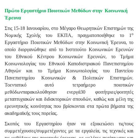
Πρώτο Εργαστήριο Ποιοτικών Μεθόδων στην Κοινωνική
Έρευνα
Στις 15-18 Ιανουαρίου, στο Μέγαρο Θεωρητικών Επιστημών της
ο
Νομικής Σχολής του ΕΚΠΑ, πραγματοποιήθηκε το 1
Εργαστήριο Ποιοτικών Μεθόδων στην Κοινωνική Έρευνα, το
οποίο διοργανώθηκε από το Ινστιτούτο Κοινωνικών Ερευνών
του Εθνικού Κέντρου Κοινωνικών Ερευνών, το Τμήμα
Κοινωνιολογίας του Εθνικού Καποδιστριακού Πανεπιστημίου
Αθηνών και το Τμήμα Κοινωνιολογίας του Παντείου
Πανεπιστημίου Κοινωνικών & Πολιτικών Επιστημών.
Τοεντατικό αυτό τετραήμερο ποιοτικών
μεθόδωνπαρακολούθησαν ενεργά30 φοιτήτριες/φοιτητές
μεταπτυχιακών και διδακτορικών σπουδών, καθώς και μέλη της
ερευνητικής κοινότητας που βρίσκονται στα πρώτα βήματα της
ακαδημαϊκής τους πορείας.
Σκοπός του Εργαστηρίου ήταν να εξοικειώσει τις/τους
συμμετέχουσες/συμμετέχοντες με τα εργαλεία, τις τεχνικές και
τις μεθόδους της ποιοτικής έρευνας, με μελέτες περίπτωσης και