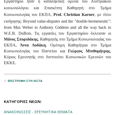
Εργαστήριο ήταν η καταληκτική ομιλία του Αυστριακού
κοινωνιολόγου και Επισκέπτη Καθηγητή στο Τμήμα
Κοινωνιολογίας του ΕΚΠΑ,
Prof
.
Christian Karner
, με τίτλο
εισήγησης:
Beyond value-disputes and the "double-hermeneutic":
from Max Weber to Anthony Giddens and all the way back to
W.E.B. DuBois.
Τις εργασίες του Εργαστηρίου έκλεισαν οι
Μάνος Σπυριδάκης
, Καθηγητής στο Τμήμα Κοινωνιολογίας του
ΕΚΠΑ,
Άννα Λυδάκη
, Ομότιμη Καθηγήτρια στο Τμήμα
Κοινωνιολογίας του Παντείου και
Γιώργος Μπιθυμήτρης
,
Κύριος Ερευνητής στο Ινστιτούτο Κοινωνικών Ερευνών του
ΕΚΚΕ.
ΕΠΙΣΤΡΟΦΗ ΣΤΗ ΛΙΣΤΑ
ΚΑΤΗΓΟΡΙΕΣ ΝΕΩΝ:
ΑΝΑΚΟΙΝΩΣΕΙΣ - ΕΡΕΥΝΗΤΙΚΑ ΘΕΜΑΤΑ