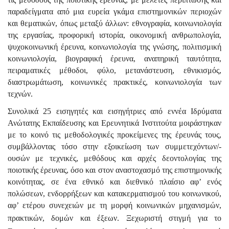
παραδείγματα από μια ευρεία γκάμα επιστημονικών περιοχών
και θεματικών, όπως μεταξύ άλλων: εθνογραφία, κοινωνιολογία
της εργασίας, προφορική ιστορία, οικονομική ανθρωπολογία,
ψυχοκοινωνική έρευνα, κοινωνιολογία της γνώσης, πολιτισμική
κοινωνιολογία, βιογραφική έρευνα, αναπηρική ταυτότητα,
πειραματικές μέθοδοι, φύλο, μετανάστευση, εθνικισμός,
διαστρωμάτωση, κοινωνικές πρακτικές, κοινωνιολογία των
τεχνών.
Συνολικά 25 εισηγητές και εισηγήτριες από εννέα Ιδρύματα
Ανώτατης Εκπαίδευσης και Ερευνητικά Ινστιτούτα μοιράστηκαν
με το κοινό τις μεθοδολογικές προκείμενες της έρευνάς τους,
συμβάλλοντας τόσο στην εξοικείωση των συμμετεχόντων/-
ουσών με τεχνικές, μεθόδους και αρχές δεοντολογίας της
ποιοτικής έρευνας, όσο και στον αναστοχασμό της επιστημονικής
κοινότητας, σε ένα εθνικό και διεθνικό πλαίσιο αφ’ ενός
πολώσεων, ενδορρήξεων και κατακερματισμού του κοινωνικού,
αφ’ ετέρου συνεχειών με τη μορφή κοινωνικών μηχανισμών,
πρακτικών, δομών και έξεων.
Ξεχωριστή στιγμή για το