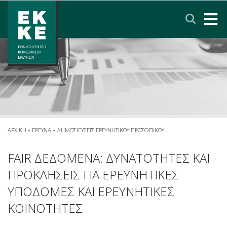
Σημείωση:
Αυτός
ο
ιστότοπος
περιλαμβάνει
ΑΡΧΙΚΗ
ένα
σύστημα
ΤΟ ΕΚΚΕ
προσβασιμότητας.
ΕΡΕΥΝΑ
ΥΠΗΡΕΣΙΕΣ
ΑΡΧΙΚΗ
»
ΕΡΕΥΝΑ
»
ΔΗΜΟΣΙΕΥΣΕΙΣ ΕΡΕΥΝΗΤΙΚΟΥ ΠΡΟΣΩΠΙΚΟΥ
ΝΕΑ & ΑΝΑΚΟΙΝΩΣΕΙΣ
FAIR ΔΕΔΟΜΕΝΑ: ΔΥΝΑΤΟΤΗΤΕΣ ΚΑΙ
ΠΡΟΚΛΗΣΕΙΣ ΓΙΑ ΕΡΕΥΝΗΤΙΚΕΣ
ΠΟΛΙΤΙΚΗ ΠΡΟΣΤΑΣΙΑΣ ΔΕΔΟΜΕΝΩΝ
ΥΠΟΔΟΜΕΣ ΚΑΙ ΕΡΕΥΝΗΤΙΚΕΣ
ΚΟΙΝΟΤΗΤΕΣ
ΕΠΙΚΟΙΝΩΝΙΑ
ΣΥΝΔΕΣΜΟΙ
ENGLISH