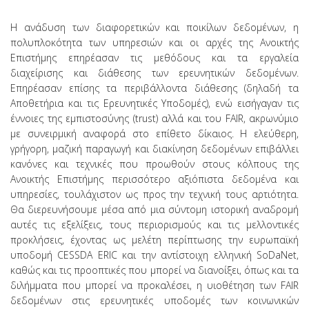
Η ανάδυση των διαφορετικών και ποικίλων δεδομένων, η
πολυπλοκότητα των υπηρεσιών και οι αρχές της Ανοικτής
Επιστήμης επηρέασαν τις μεθόδους και τα εργαλεία
διαχείρισης και διάθεσης των ερευνητικών δεδομένων.
Επηρέασαν επίσης τα περιβάλλοντα διάθεσης (δηλαδή τα
Αποθετήρια και τις Ερευνητικές Υποδομές), ενώ εισήγαγαν τις
έννοιες της εμπιστοσύνης (trust) αλλά και του FAIR, ακρωνύμιο
με συνειρμική αναφορά στο επίθετο δίκαιος. Η ελεύθερη,
γρήγορη, μαζική παραγωγή και διακίνηση δεδομένων επιβάλλει
κανόνες και τεχνικές που προωθούν στους κόλπους της
Ανοικτής Επιστήμης περισσότερο αξιόπιστα δεδομένα και
υπηρεσίες, τουλάχιστον ως προς την τεχνική τους αρτιότητα.
Θα διερευνήσουμε μέσα από μια σύντομη ιστορική αναδρομή
αυτές τις εξελίξεις, τους περιορισμούς και τις μελλοντικές
προκλήσεις, έχοντας ως μελέτη περίπτωσης την ευρωπαϊκή
υποδομή CESSDΑ ERIC και την αντίστοιχη ελληνική SoDaNet,
καθώς και τις προοπτικές που μπορεί να διανοίξει, όπως και τα
διλήμματα που μπορεί να προκαλέσει, η υιοθέτηση των FAIR
δεδομένων στις ερευνητικές υποδομές των κοινωνικών