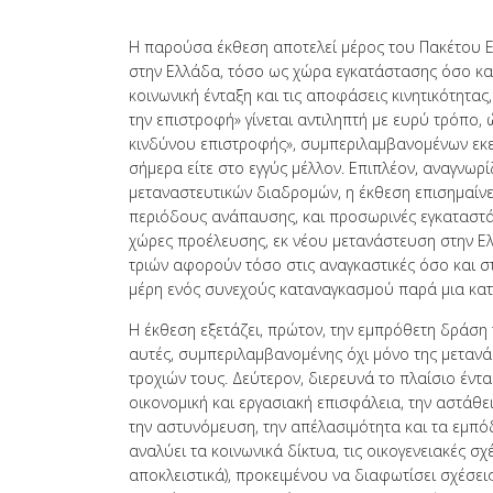
όρασης
που
Η παρούσα έκθεση αποτελεί μέρος του Πακέτου Ερ
χρησιμοποιούν
στην Ελλάδα, τόσο ως χώρα εγκατάστασης όσο και
πρόγραμμα
κοινωνική ένταξη και τις αποφάσεις κινητικότητα
ανάγνωσης
την επιστροφή» γίνεται αντιληπτή με ευρύ τρόπο,
οθόνης
κινδύνου επιστροφής», συμπεριλαμβανομένων εκε
Πατήστε
σήμερα είτε στο εγγύς μέλλον. Επιπλέον, αναγνωρ
Control-
μεταναστευτικών διαδρομών, η έκθεση επισημαίν
F10
περιόδους ανάπαυσης, και προσωρινές εγκαταστά
για
χώρες προέλευσης, εκ νέου μετανάστευση στην Ελ
να
τριών αφορούν τόσο στις αναγκαστικές όσο και σ
ανοίξετε
μέρη ενός συνεχούς καταναγκασμού παρά μια κατ
ένα
μενού
Η έκθεση εξετάζει, πρώτον, την εμπρόθετη δράση 
προσβασιμότητας.
αυτές, συμπεριλαμβανομένης όχι μόνο της μεταν
τροχιών τους. Δεύτερον, διερευνά το πλαίσιο έντα
οικονομική και εργασιακή επισφάλεια, την αστάθε
την αστυνόμευση, την απέλασιμότητα και τα εμπό
αναλύει τα κοινωνικά δίκτυα, τις οικογενειακές σχ
αποκλειστικά), προκειμένου να διαφωτίσει σχέσει