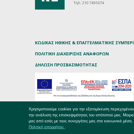
Τηλ: 210 7491674
ΚΩΔΙΚΑΣ ΗΘΙΚΗΣ & ΕΠΑΓΓΕΛΜΑΤΙΚΗΣ ΣΥΜΠΕ
ΠΟΛΙΤΙΚΗ ΔΙΑΧΕΙΡΙΣΗΣ ΑΝΑΦΟΡΩΝ
ΔΗΛΩΣΗ ΠΡΟΣΒΑΣΙΜΟΤΗΤΑΣ
Χρησιμοποιούμε cookies για την εξατομίκευση περιεχομένο
την ανάλυση της επισκεψιμότητας του ιστότοπού μας. Μοιρα
EKKE.gr - Copyright © 2019
μας από εσάς με τους συνεργάτες μας στα κοινωνικά μέσα, 
Πολιτική απορρήτου
.