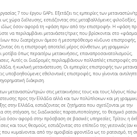
γασίας 7 του έργου GAPs. Εξετάζει τις εμπειρίες των μεταναστών/τ
 ως χώρα διέλευσης, εστιάζοντας στις μεταβαλλόμενες φιλοδοξίες,
ς, ιδίως όσον αφορά τη «φάση πριν από την επιστροφή». Η «φάση πρ
 ώστε να περιλαμβάνει μετανάστες/τριες που βρίσκονται στο «φάσμα
ίνων που διατρέχουν άμεσο ή μεσοπρόθεσμο κίνδυνο επιστροφής, 
ίζοντας ότι η επιστροφή αποτελεί μέρος σύνθετων, μη γραμμικών
ει μοτίβα όπως περαιτέρω μετακινήσεις, επαναπροσανατολισμούς,
σεις. Αυτές οι διαδρομές περιλαμβάνουν πολλαπλές επιστροφές στ
λάδα, ή κυκλική μετανάστευση. Οι εμπειρίες επιστροφής των μεταν
τις υποβοηθούμενες εθελοντικές επιστροφές, που γίνονται αντιληπτ
ηγορηματική διάκριση.
των μεταναστών/τριών στις μετακινήσεις τους και τους λόγους πίσ
άστευσης προς την Ελλάδα αλλά και των πολύπλοκων και μη γραμμικ
ξης στην Ελλάδα, εστιάζοντας σε ζητήματα που σχετίζονται με την
ια στη στέγαση, τις διαδικασίες παρατυποποίησης, το θεσμικό ρατσι
δια όσον αφορά στην πρόσβαση σε βασικές υπηρεσίες. Τρίτον, η έκ
έσεις και τους θεσμούς, εστιάζοντας στο επίπεδο της γειτονιάς (αν κ
ς που κυμαίνονται από την αμοιβαία φροντίδα ως το ρατσισμό, τη 