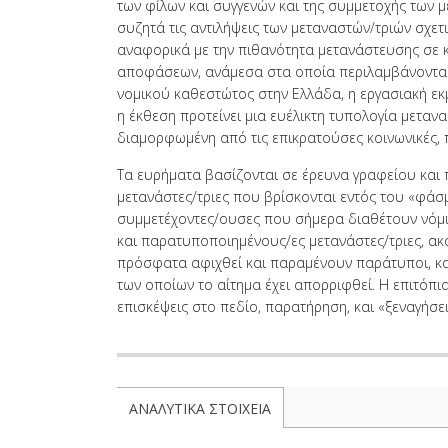
των φίλων και συγγενών και της συμμετοχής των μ
συζητά τις αντιλήψεις των μεταναστών/τριών σχετ
αναφορικά με την πιθανότητα μετανάστευσης σε κ
αποφάσεων, ανάμεσα στα οποία περιλαμβάνονται
νομικού καθεστώτος στην Ελλάδα, η εργασιακή εκμ
η έκθεση προτείνει μια ευέλικτη τυπολογία μετα
διαμορφωμένη από τις επικρατούσες κοινωνικές, π
Τα ευρήματα βασίζονται σε έρευνα γραφείου και
μετανάστες/τριες που βρίσκονται εντός του «φάσ
συμμετέχοντες/ουσες που σήμερα διαθέτουν νόμ
και παρατυποποιημένους/ες μετανάστες/τριες, ακ
πρόσφατα αφιχθεί και παραμένουν παράτυποι, κ
των οποίων το αίτημα έχει απορριφθεί. Η επιτόπ
επισκέψεις στο πεδίο, παρατήρηση, και «ξεναγήσε
ΑΝΑΛΥΤΙΚΑ ΣΤΟΙΧΕΙΑ