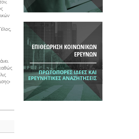
τον,
υς
τικών
Τέλος,
άνει
 καθώς
λις
ισης»