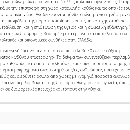
εταναστών/τριών σε κοινότητες ή άλλες πολιτικές οργανώσεις. Τέταρ
ικά με την επιστροφή στη χώρα καταγωγής, καθώς και τις οπτικές το
άποια άλλη χώρα. Αναδεικνύονται σύνθετα κίνητρα για τη λήψη σχε
 η επισφάλεια της παρατυποποίησης και της μη κατοχής σταθερού
ετάλλευση, και η επιδείνωση της υγείας και η σωματική εξάντληση. 
ναστευτικών διαδρομών, βασισμένη στα ερευνητικά αποτελέσματα και
ολιτικές και οικονομικές συνθήκες στην Ελλάδα.
 πρωτογενή έρευνα πεδίου που συμπεριέλαβε 30 συνεντεύξεις με
ματος κινδύνου επιστροφής». Το δείγμα των συνεντεύξεων περιλαμβ
ιμο καθεστώς μετά από παρελθούσες εμπειρίες παρατυποποίησης,
όμη και μακροχρόνια εγκατεστημένους/ες, ανθρώπους που έχουν μό
αθώς και αιτούντες άσυλο από χώρες με «χαμηλά ποσοστά αναγνώρ
ια έρευνα περιλάμβανε επίσης διάφορα εθνογραφικά εργαλεία, όπως
ις» σε διαφορετικές περιοχές και τόπους στην Αθήνα.