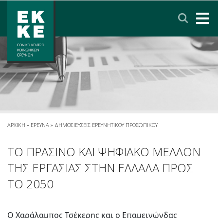
Σημείωση:
Αυτός
ο
ιστότοπος
περιλαμβάνει
ΑΡΧΙΚΗ
ένα
σύστημα
ΤΟ ΕΚΚΕ
προσβασιμότητας.
ΕΡΕΥΝΑ
ΥΠΗΡΕΣΙΕΣ
ΑΡΧΙΚΗ
»
ΕΡΕΥΝΑ
»
ΔΗΜΟΣΙΕΥΣΕΙΣ ΕΡΕΥΝΗΤΙΚΟΥ ΠΡΟΣΩΠΙΚΟΥ
ΝΕΑ & ΑΝΑΚΟΙΝΩΣΕΙΣ
ΤΟ ΠΡΑΣΙΝΟ ΚΑΙ ΨΗΦΙΑΚΟ ΜΕΛΛΟΝ
ΤΗΣ ΕΡΓΑΣΙΑΣ ΣΤΗΝ ΕΛΛΑΔΑ ΠΡΟΣ
ΠΟΛΙΤΙΚΗ ΠΡΟΣΤΑΣΙΑΣ ΔΕΔΟΜΕΝΩΝ
ΤΟ 2050
ΕΠΙΚΟΙΝΩΝΙΑ
ΣΥΝΔΕΣΜΟΙ
ENGLISH
Ο Χαράλαμπος Τσέκερης και ο Επαμεινώνδας