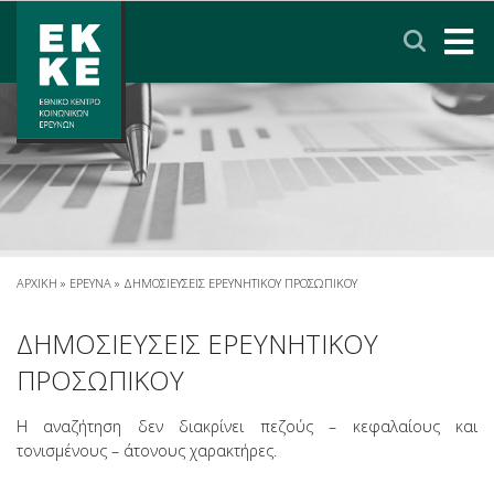
Σημείωση:
Αυτός
ο
ιστότοπος
περιλαμβάνει
ΑΡΧΙΚΗ
ένα
σύστημα
ΤΟ ΕΚΚΕ
προσβασιμότητας.
ΕΡΕΥΝΑ
ΥΠΗΡΕΣΙΕΣ
ΑΡΧΙΚΗ
»
ΕΡΕΥΝΑ
»
ΔΗΜΟΣΙΕΥΣΕΙΣ ΕΡΕΥΝΗΤΙΚΟΥ ΠΡΟΣΩΠΙΚΟΥ
ΝΕΑ & ΑΝΑΚΟΙΝΩΣΕΙΣ
ΔΗΜΟΣΙΕΥΣΕΙΣ ΕΡΕΥΝΗΤΙΚΟΥ
ΠΡΟΣΩΠΙΚΟΥ
ΠΟΛΙΤΙΚΗ ΠΡΟΣΤΑΣΙΑΣ ΔΕΔΟΜΕΝΩΝ
Η αναζήτηση δεν διακρίνει πεζούς – κεφαλαίους και
τονισμένους – άτονους χαρακτήρες.
ΕΠΙΚΟΙΝΩΝΙΑ
ΣΥΝΔΕΣΜΟΙ
ENGLISH