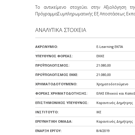
όρασης
Το αντικείμενο στοχεύει στην Αξιολόγηση τ
που
ΠρόγραμμαΣυμπληρωματικής Εξ Αποστάσεως Εκπαί
χρησιμοποιούν
πρόγραμμα
ανάγνωσης
ΑΝΑΛΥΤΙΚΑ ΣΤΟΙΧΕΙΑ
οθόνης
Πατήστε
Control-
ΑΚΡΩΝΥΜΙΟ:
E-Learning ΕΚΠΑ
F10
ΥΠΕΥΘΥΝΟΣ ΦΟΡΕΑΣ:
ΕΚΚΕ
για
ΠΡΟΫΠΟΛΟΓΙΣΜΟΣ:
21.080,00
να
ανοίξετε
ΠΡΟΫΠΟΛΟΓΙΣΜΟΣ ΕΚΚΕ:
21.080,00
ένα
ΧΡΗΜΑΤΟΔΟΤΟΥΜΕΝΟ:
Χρηματοδοτούμενο
μενού
προσβασιμότητας.
ΦΟΡΕΑΣ ΧΡΗΜΑΤΟΔΟΤΗΣΗΣ:
ΕΛΚΕ Εθνικού και Καπο
ΕΠΙΣΤΗΜΟΝΙΚΟΣ ΥΠΕΥΘΥΝΟΣ:
Καραντινός Δημήτρης
ΙΝΣΤΙΤΟΥΤΟ:
ΙΚΕ
ΕΡΕΥΝΗΤΙΚΗ ΟΜΑΔΑ:
Καραντινός Δημήτρης
ΕΝΑΡΞΗ ΕΡΓΟΥ:
8/4/2019