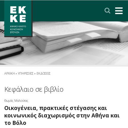
Σημείωση:
Αυτός
ο
ιστότοπος
περιλαμβάνει
ΑΡΧΙΚΗ
ένα
σύστημα
ΤΟ ΕΚΚΕ
προσβασιμότητας.
ΕΡΕΥΝΑ
ΥΠΗΡΕΣΙΕΣ
ΑΡΧΙΚΗ
»
YΠΗΡΕΣΙΕΣ
»
ΕΚΔΟΣΕΙΣ
ΝΕΑ & ΑΝΑΚΟΙΝΩΣΕΙΣ
Κεφάλαιο σε βιβλίο
Θωμάς Μαλούτας
ΠΟΛΙΤΙΚΗ ΠΡΟΣΤΑΣΙΑΣ ΔΕΔΟΜΕΝΩΝ
Οικογένεια, πρακτικές στέγασης και
κοινωνικός διαχωρισμός στην Αθήνα και
ΕΠΙΚΟΙΝΩΝΙΑ
ΣΥΝΔΕΣΜΟΙ
ENGLISH
το Βόλο