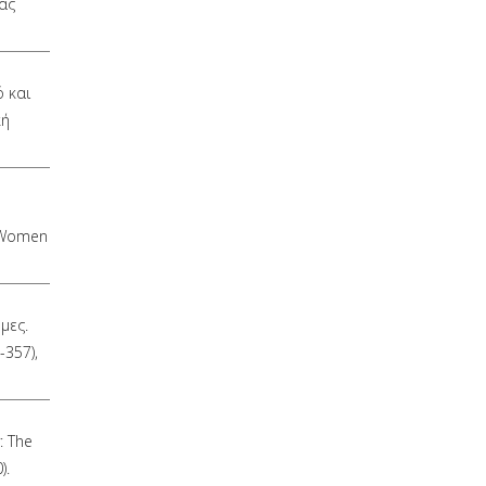
ας
ό και
κή
d
: Women
μες.
-357),
: The
).