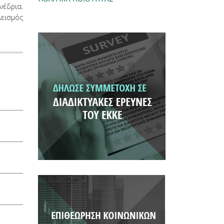
νέδρια.
λεισμός