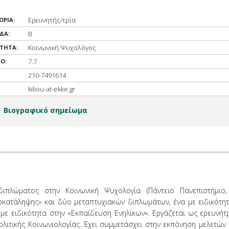
Ερευνητής/τρία
ΟΡΙΑ:
Β
ΔΑ:
Κοινωνική Ψυχολόγος
ΟΤΗΤΑ:
7.7
Ο:
210-7491614
kiliou-at-ekke.gr
Βιογραφικό σημείωμα
διπλώματος στην Κοινωνική Ψυχολογία (Πάντειο Πανεπιστήμιο,
ροκατάληψης» και δύο μεταπτυχιακών διπλωμάτων, ένα με ειδικότη
 με ειδικότητα στην «Εκπαίδευση Ενηλίκων». Εργάζεται ως ερευνήτ
ολιτικής Κοινωνιολογίας. Έχει συμμετάσχει στην εκπόνηση μελετών