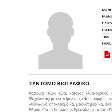
όρασης
που
ΚΑΤΗΓ
χρησιμοποιούν
ΒΑΘΜΙ
πρόγραμμα
ανάγνωσης
ΕΙΔΙΚ
οθόνης
ΓΡΑΦΕΙ
Πατήστε
ΤΗΛ:
Control-
EMAIL:
F10
για
να
ανοίξετε
ένα
μενού
προσβασιμότητας.
ΣΥΝΤΟΜΟ ΒΙΟΓΡΑΦΙΚΟ
Κατερίνα Ηλιού είναι κάτοχος διδακτορικού 
Ψυχολογίας) με αντικείμενο τις «Νέες μορφές π
«Κοινωνικό αποκλεισμό και μειονότητες» και ένα
Εθνικό Κέντρο Κοινωνικών Ερευνών, Ινστιτούτο Π