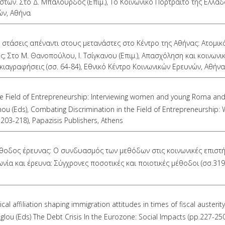
τών. Στο Δ. Μπαλούρδος (Επιμ.), Το Κοινωνικό Πορτραίτο της Ελλάδ
ών, Αθήνα
αι στάσεις απέναντι στους μετανάστες στο Κέντρο της Αθήνας: Ατομικ
 Στο Μ. Θανοπούλου, Ι. Τσίγκανου (Επιμ.), Απασχόληση και κοινωνι
σκιαγραφήσεις (σσ. 64-84), Εθνικό Κέντρο Κοινωνικών Ερευνών, Αθήνα
 the Field of Entrepreneurship: Interviewing women and young Roma an
anou (Eds), Combating Discrimination in the Field of Entrepreneurship
03-218), Papazisis Publishers, Athens
μέθοδος έρευνας: Ο συνδυασμός των μεθόδων στις κοινωνικές επιστή
ωνία και έρευνα: Σύγχρονες ποσοτικές και ποιοτικές μέθοδοι (σσ.319
ical affiliation shaping immigration attitudes in times of fiscal austerity
glou (Eds) The Debt Crisis In the Eurozone: Social Impacts (pp.227-250