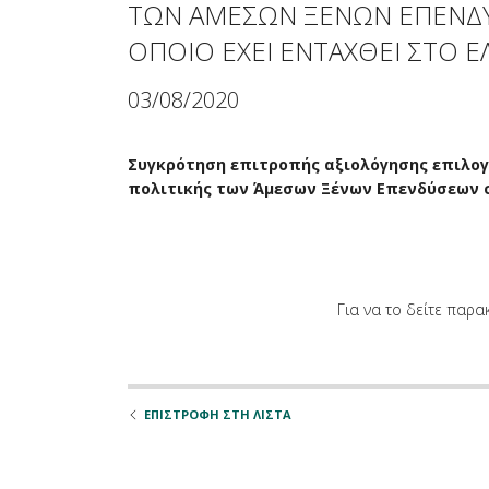
όρασης
ΤΩΝ ΑΜΕΣΩΝ ΞΕΝΩΝ ΕΠΕΝΔΥΣ
που
ΟΠΟΙΟ ΕΧΕΙ ΕΝΤΑΧΘΕΙ ΣΤΟ Ε
χρησιμοποιούν
πρόγραμμα
03/08/2020
ανάγνωσης
οθόνης
Πατήστε
Συγκρότηση επιτροπής αξιολόγησης επιλογ
Control-
πολιτικής των Άμεσων Ξένων Επενδύσεων στ
F10
για
να
ανοίξετε
ένα
Για να το δείτε παρ
μενού
προσβασιμότητας.
ΕΠΙΣΤΡΟΦΗ ΣΤΗ ΛΙΣΤΑ