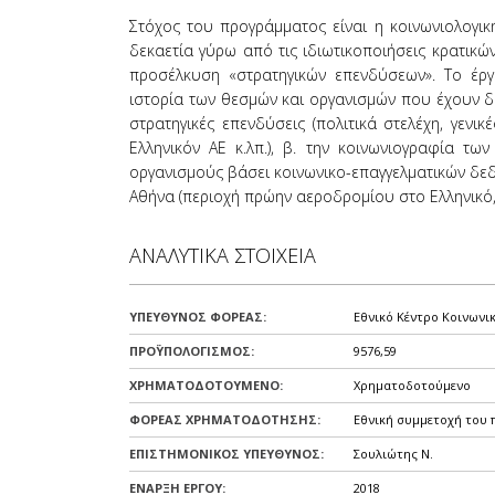
όρασης
Στόχος του προγράμματος είναι η κοινωνιολογικ
που
δεκαετία γύρω από τις ιδιωτικοποιήσεις κρατικώ
χρησιμοποιούν
προσέλκυση «στρατηγικών επενδύσεων». Το έργο
πρόγραμμα
ιστορία των θεσμών και οργανισμών που έχουν δημ
ανάγνωσης
στρατηγικές επενδύσεις (πολιτικά στελέχη, γενι
οθόνης
Ελληνικόν ΑΕ κ.λπ.), β. την κοινωνιογραφία 
Πατήστε
οργανισμούς βάσει κοινωνικο-επαγγελματικών δεδ
Control-
Αθήνα (περιοχή πρώην αεροδρομίου στο Ελληνικό, 
F10
για
να
ΑΝΑΛΥΤΙΚΑ ΣΤΟΙΧΕΙΑ
ανοίξετε
ένα
μενού
ΥΠΕΥΘΥΝΟΣ ΦΟΡΕΑΣ:
Εθνικό Κέντρο Κοινωνι
προσβασιμότητας.
ΠΡΟΫΠΟΛΟΓΙΣΜΟΣ:
9576,59
ΧΡΗΜΑΤΟΔΟΤΟΥΜΕΝΟ:
Χρηματοδοτούμενο
ΦΟΡΕΑΣ ΧΡΗΜΑΤΟΔΟΤΗΣΗΣ:
Εθνική συμμετοχή του 
ΕΠΙΣΤΗΜΟΝΙΚΟΣ ΥΠΕΥΘΥΝΟΣ:
Σουλιώτης Ν.
ΕΝΑΡΞΗ ΕΡΓΟΥ:
2018