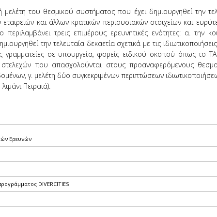
ή μελέτη του θεσμικού συστήματος που έχει δημιουργηθεί την τε
ν εταιρειών και άλλων κρατικών περιουσιακών στοιχείων και ευρύτ
 περιλαμβάνει τρεις επιμέρους ερευνητικές ενότητες: α. την κο
ιουργηθεί την τελευταία δεκαετία σχετικά με τις ιδιωτικοποιήσεις 
κές γραμματείες σε υπουργεία, φορείς ειδικού σκοπού όπως το ΤΑ
των στελεχών που απασχολούνται στους προαναφερόμενους θεσμ
ομένων, γ. μελέτη δύο συγκεκριμένων περιπτώσεων ιδιωτικοποιήσε
λιμάνι Πειραιά).
κών Ερευνών
προγράμματος DIVERCITIES